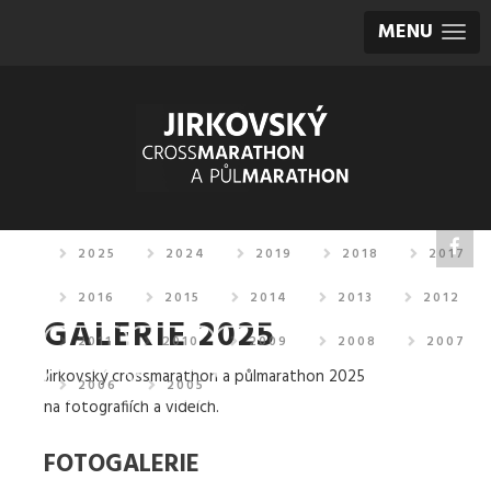
MENU
2025
2024
2019
2018
2017
2016
2015
2014
2013
2012
GALERIE 2025
2011
2010
2009
2008
2007
Jirkovský crossmarathon a půlmarathon 2025
2006
2005
na fotografiích a videích.
FOTOGALERIE